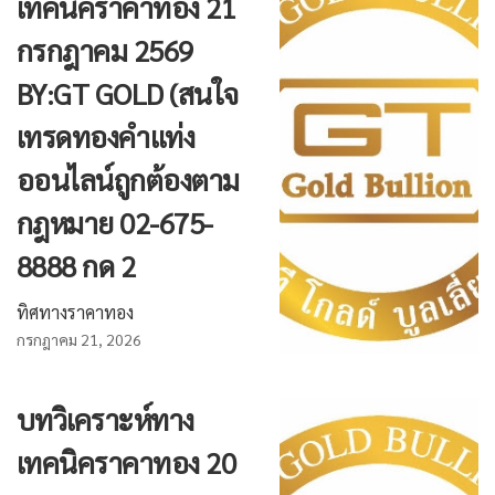
เทคนิคราคาทอง 21
กรกฎาคม 2569
BY:GT GOLD (สนใจ
เทรดทองคำแท่ง
ออนไลน์ถูกต้องตาม
กฎหมาย 02-675-
8888 กด 2
ทิศทางราคาทอง
กรกฎาคม 21, 2026
บทวิเคราะห์ทาง
เทคนิคราคาทอง 20