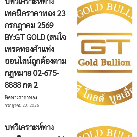
บทวิเคราะห์ทาง
เทคนิคราคาทอง 23
กรกฎาคม 2569
BY:GT GOLD (สนใจ
เทรดทองคำแท่ง
ออนไลน์ถูกต้องตาม
กฎหมาย 02-675-
8888 กด 2
ทิศทางราคาทอง
กรกฎาคม 23, 2026
บทวิเคราะห์ทาง