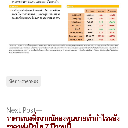
ทิศทางราคาทอง
แนะแนว
Next
Next Post
post:
ราคาทองดิ่งจากนักลงทุนขายทำกำไรหลัง
เรื่อง
ราคาพุ่งนิวไฮ 7 ปีวานนี้