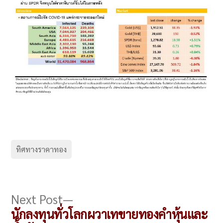
ทิศทางราคาทอง
แนะแนว
Next
Next Post
post:
นักลงทุนทั่วโลกผวาเทขายทองคำหุ้นและ