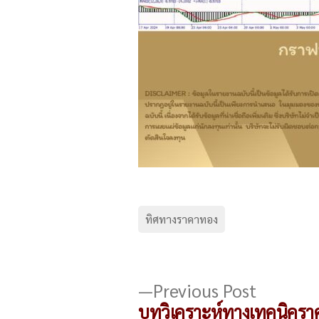
ทิศทางราคาทอง
แนะแนว
Previou
Previous Post
post:
บทวิเคราะห์ทางเทคนิครา