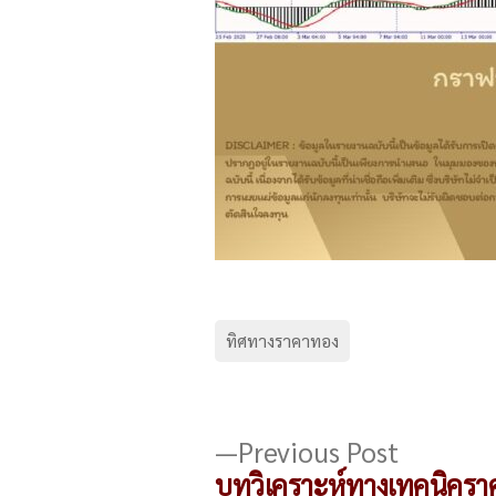
ทิศทางราคาทอง
แนะแนว
Previou
Previous Post
post:
บทวิเคราะห์ทางเทคนิครา