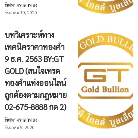
ทิศทางราคาทอง
ธันวาคม 10, 2020
บทวิเคราะห์ทาง
เทคนิคราคาทองคำ
9 ธ.ค. 2563 BY:GT
GOLD (สนใจเทรด
ทองคำแท่งออนไลน์
ถูกต้องตามกฎหมาย
02-675-8888 กด 2)
ทิศทางราคาทอง
ธันวาคม 9, 2020