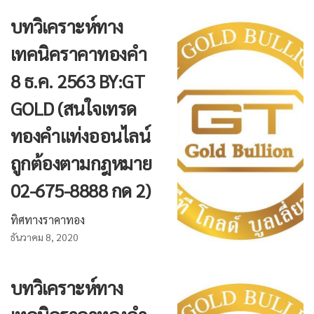
บทวิเคราะห์ทาง
เทคนิคราคาทองคำ
8 ธ.ค. 2563 BY:GT
GOLD (สนใจเทรด
ทองคำแท่งออนไลน์
ถูกต้องตามกฎหมาย
02-675-8888 กด 2)
ทิศทางราคาทอง
ธันวาคม 8, 2020
บทวิเคราะห์ทาง