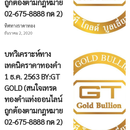
ถูกต้องตามกฎหมาย
02-675-8888 กด 2)
ทิศทางราคาทอง
ธันวาคม 2, 2020
บทวิเคราะห์ทาง
เทคนิคราคาทองคำ
1 ธ.ค. 2563 BY:GT
GOLD (สนใจเทรด
ทองคำแท่งออนไลน์
ถูกต้องตามกฎหมาย
02-675-8888 กด 2)