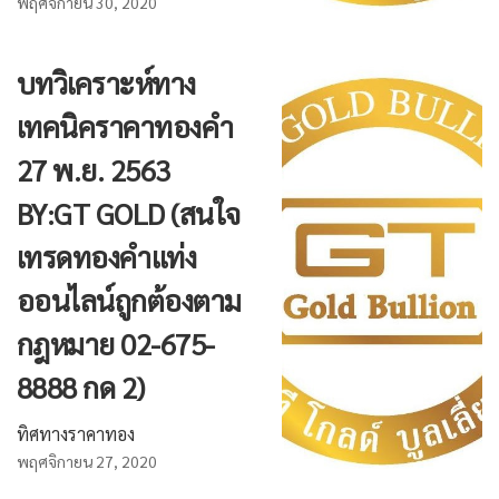
พฤศจิกายน 30, 2020
บทวิเคราะห์ทาง
เทคนิคราคาทองคำ
27 พ.ย. 2563
BY:GT GOLD (สนใจ
เทรดทองคำแท่ง
ออนไลน์ถูกต้องตาม
กฎหมาย 02-675-
8888 กด 2)
ทิศทางราคาทอง
พฤศจิกายน 27, 2020